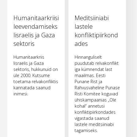
Humanitaarkriisi
Meditsiiniabi
leevendamiseks
lastele
Iisraelis ja Gaza
konfliktipiirkond
sektoris
ades
Humanitaarkriis
Hinnanguliselt
Iisraelis ja Gaza
puudutab relvakonflikt
sektoris, hukkunuid on
iga kümnendat last
üle 2000. Kutsume
maailmas. Eesti
toetama relvakonfliktis
Punane Rist ja
kannatada saanud
Rahvusvaheline Punase
inimesi.
Risti Komitee koguvad
ühiskampaanias „Ole
kohal“ annetusi
konfliktipiirkondades
vigastada saanud
lastele meditsiiniabi
tagamiseks.