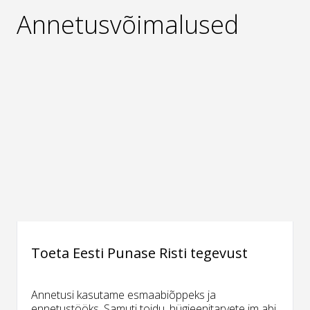
Annetusvõimalused
Toeta Eesti Punase Risti tegevust
Annetusi kasutame esmaabiõppeks ja
ennetustööks. Samuti toidu, hügieenitarvete jm abi