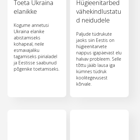
Toeta Ukraina
Hügieenitarbed
elanikke
vähekindlustatu
d neidudele
Kogume annetusi
Ukraina elanike
Paljude tüdrukute
abistamiseks
jaoks siin Eestis on
kohapeal, neile
hügieenitarvete
esmavajaliku
nappus igapäevast elu
tagamiseks piirialadel
halvav probleem. Selle
ja Eestisse saabunud
tõttu jääb lausa iga
põgenike toetamiseks.
kümnes tüdruk
koolitegevusest
kõrvale.