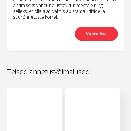
andmiseks vähekindlustatud inimestele ning
selleks, et olla alati valmis abistama kriiside ja
suurõnnetuste korral.
Vaata lisa
Teised annetusvõimalused