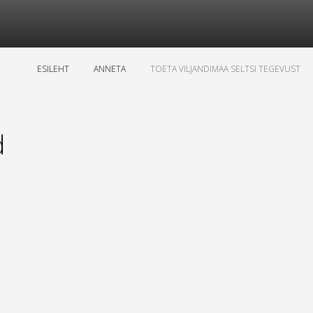
ESILEHT
ANNETA
TOETA VILJANDIMAA SELTSI TEGEVUST
d