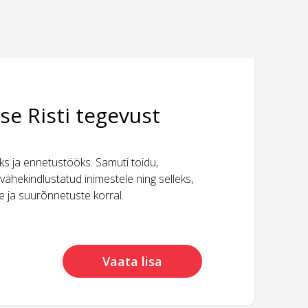
se Risti tegevust
 ja ennetustööks. Samuti toidu,
vähekindlustatud inimestele ning selleks,
ide ja suurõnnetuste korral.
Vaata lisa