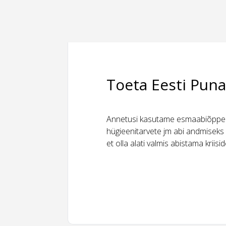
Toeta Eesti Puna
Annetusi kasutame esmaabiõppeks
hügieenitarvete jm abi andmiseks 
et olla alati valmis abistama kriis