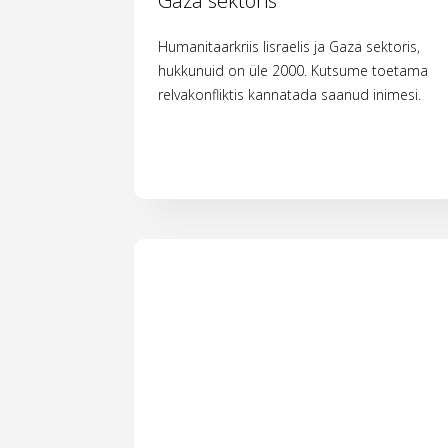
Gaza sektoris
Humanitaarkriis Iisraelis ja Gaza sektoris,
hukkunuid on üle 2000. Kutsume toetama
relvakonfliktis kannatada saanud inimesi.