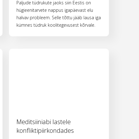
Paljude tüdrukute jaoks siin Eestis on
hügieenitarvete nappus igapäevast elu
halvav probleem. Selle tõttu jääb lausa iga
kümnes tüdruk koolitegevusest kõrvale.
Meditsiiniabi lastele
konfliktipiirkondades