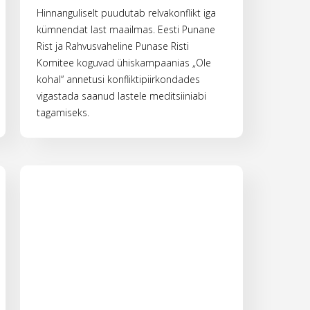
Hinnanguliselt puudutab relvakonflikt iga
kümnendat last maailmas. Eesti Punane
Rist ja Rahvusvaheline Punase Risti
Komitee koguvad ühiskampaanias „Ole
kohal“ annetusi konfliktipiirkondades
vigastada saanud lastele meditsiiniabi
tagamiseks.