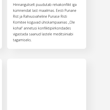
Hinnanguliselt puudutab relvakonflikt iga
kümnendat last maailmas. Eesti Punane
Rist ja Rahvusvaheline Punase Risti
Komitee koguvad ühiskampaanias „Ole
kohal“ annetusi konfliktipiirkondades
vigastada saanud lastele meditsiiniabi
tagamiseks.