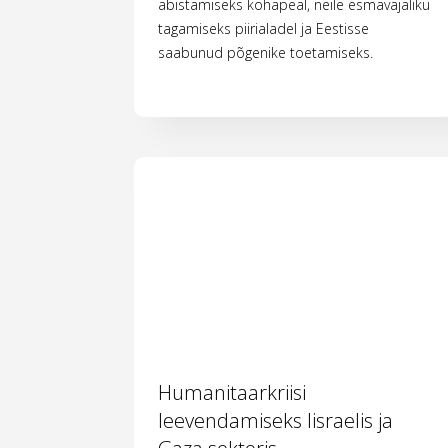
abistamiseks kohapeal, neile esmavajaliku
tagamiseks piirialadel ja Eestisse
saabunud põgenike toetamiseks.
Humanitaarkriisi
leevendamiseks Iisraelis ja