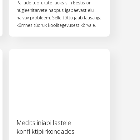
Paljude tüdrukute jaoks siin Eestis on
hügieenitarvete nappus igapäevast elu
halvav probleem. Selle tõttu jääb lausa iga
kümnes tüdruk koolitegevusest kõrvale.
Meditsiiniabi lastele
konfliktipiirkondades