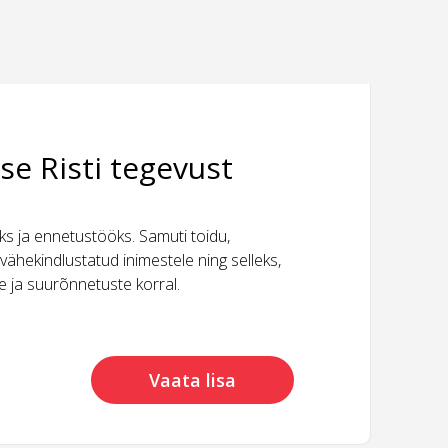
se Risti tegevust
 ja ennetustööks. Samuti toidu,
vähekindlustatud inimestele ning selleks,
ide ja suurõnnetuste korral.
Vaata lisa