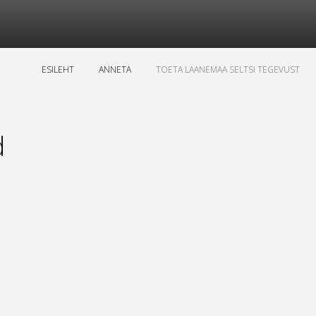
ESILEHT
ANNETA
TOETA LAANEMAA SELTSI TEGEVUST
d