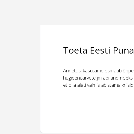
Toeta Eesti Puna
Annetusi kasutame esmaabiõppeks
hügieenitarvete jm abi andmiseks 
et olla alati valmis abistama kriis