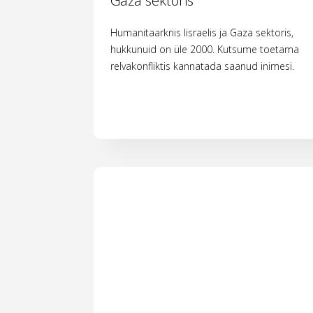
Gaza sektoris
Humanitaarkriis Iisraelis ja Gaza sektoris,
hukkunuid on üle 2000. Kutsume toetama
relvakonfliktis kannatada saanud inimesi.