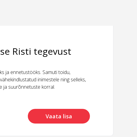
se Risti tegevust
 ja ennetustööks. Samuti toidu,
vähekindlustatud inimestele ning selleks,
ide ja suurõnnetuste korral.
Vaata lisa