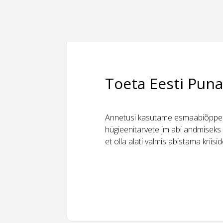
Toeta Eesti Puna
Annetusi kasutame esmaabiõppeks
hügieenitarvete jm abi andmiseks 
et olla alati valmis abistama kriis