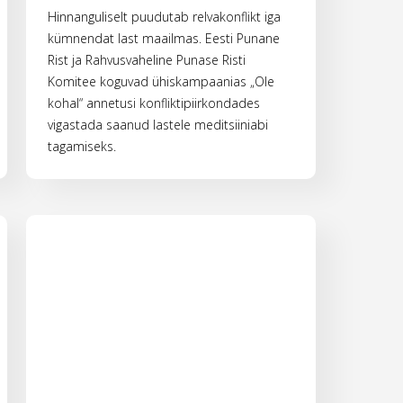
Hinnanguliselt puudutab relvakonflikt iga
kümnendat last maailmas. Eesti Punane
Rist ja Rahvusvaheline Punase Risti
Komitee koguvad ühiskampaanias „Ole
kohal“ annetusi konfliktipiirkondades
vigastada saanud lastele meditsiiniabi
tagamiseks.