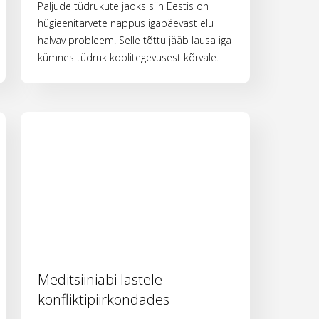
Paljude tüdrukute jaoks siin Eestis on
hügieenitarvete nappus igapäevast elu
halvav probleem. Selle tõttu jääb lausa iga
kümnes tüdruk koolitegevusest kõrvale.
Meditsiiniabi lastele
konfliktipiirkondades