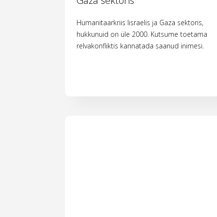
Gaza sektoris
Humanitaarkriis Iisraelis ja Gaza sektoris,
hukkunuid on üle 2000. Kutsume toetama
relvakonfliktis kannatada saanud inimesi.