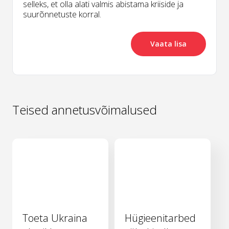
selleks, et olla alati valmis abistama kriiside ja
suurõnnetuste korral.
Vaata lisa
Teised annetusvõimalused
Toeta Ukraina
Hügieenitarbed