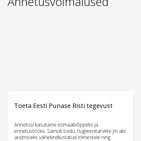
Annetusvõimalused
Toeta Eesti Punase Risti tegevust
Annetusi kasutame esmaabiõppeks ja
ennetustööks. Samuti toidu, hügieenitarvete jm abi
andmiseks vähekindlustatud inimestele ning