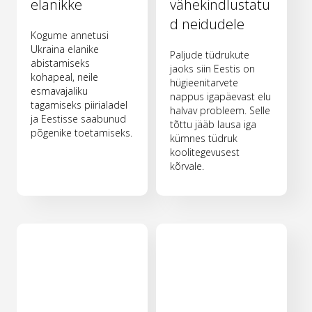
elanikke
vähekindlustatu
d neidudele
Kogume annetusi
Ukraina elanike
Paljude tüdrukute
abistamiseks
jaoks siin Eestis on
kohapeal, neile
hügieenitarvete
esmavajaliku
nappus igapäevast elu
tagamiseks piirialadel
halvav probleem. Selle
ja Eestisse saabunud
tõttu jääb lausa iga
põgenike toetamiseks.
kümnes tüdruk
koolitegevusest
kõrvale.