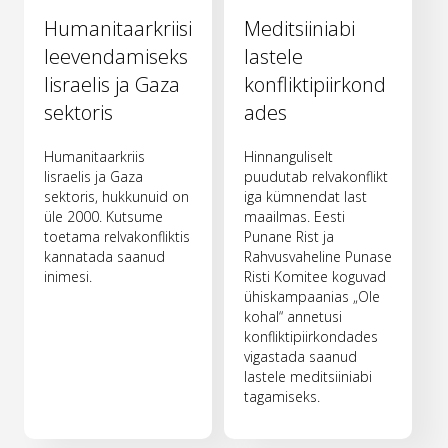
Humanitaarkriisi
Meditsiiniabi
leevendamiseks
lastele
Iisraelis ja Gaza
konfliktipiirkond
sektoris
ades
Humanitaarkriis
Hinnanguliselt
Iisraelis ja Gaza
puudutab relvakonflikt
sektoris, hukkunuid on
iga kümnendat last
üle 2000. Kutsume
maailmas. Eesti
toetama relvakonfliktis
Punane Rist ja
kannatada saanud
Rahvusvaheline Punase
inimesi.
Risti Komitee koguvad
ühiskampaanias „Ole
kohal“ annetusi
konfliktipiirkondades
vigastada saanud
lastele meditsiiniabi
tagamiseks.