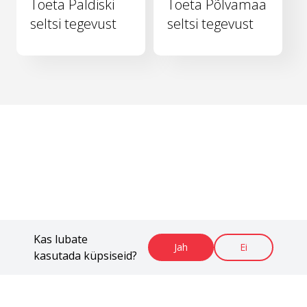
Toeta Paldiski
Toeta Põlvamaa
seltsi tegevust
seltsi tegevust
Kas lubate
Jah
Ei
kasutada küpsiseid?