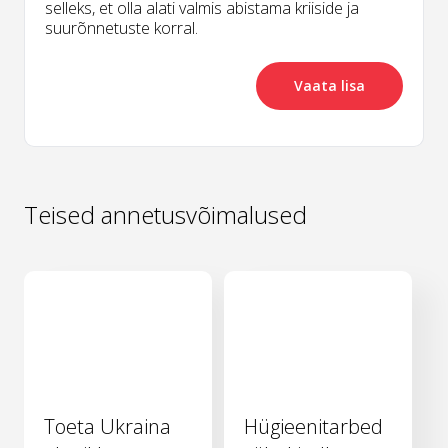
selleks, et olla alati valmis abistama kriiside ja
suurõnnetuste korral.
Vaata lisa
Teised annetusvõimalused
Toeta Ukraina
Hügieenitarbed