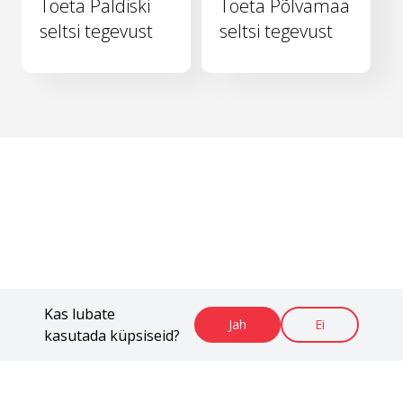
Toeta Paldiski
Toeta Põlvamaa
seltsi tegevust
seltsi tegevust
Kas lubate
Jah
Ei
kasutada küpsiseid?