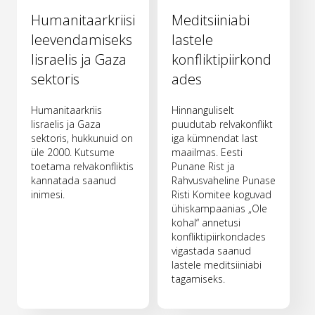
Humanitaarkriisi
Meditsiiniabi
leevendamiseks
lastele
Iisraelis ja Gaza
konfliktipiirkond
sektoris
ades
Humanitaarkriis
Hinnanguliselt
Iisraelis ja Gaza
puudutab relvakonflikt
sektoris, hukkunuid on
iga kümnendat last
üle 2000. Kutsume
maailmas. Eesti
toetama relvakonfliktis
Punane Rist ja
kannatada saanud
Rahvusvaheline Punase
inimesi.
Risti Komitee koguvad
ühiskampaanias „Ole
kohal“ annetusi
konfliktipiirkondades
vigastada saanud
lastele meditsiiniabi
tagamiseks.