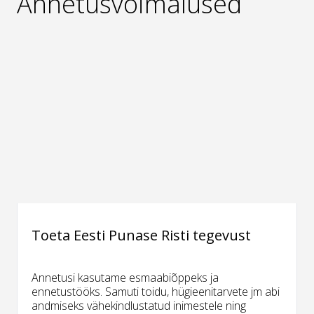
Annetusvõimalused
Toeta Eesti Punase Risti tegevust
Annetusi kasutame esmaabiõppeks ja
ennetustööks. Samuti toidu, hügieenitarvete jm abi
andmiseks vähekindlustatud inimestele ning