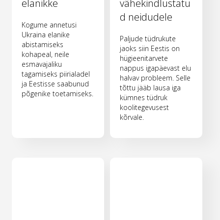
elanikke
vähekindlustatu
d neidudele
Kogume annetusi
Ukraina elanike
Paljude tüdrukute
abistamiseks
jaoks siin Eestis on
kohapeal, neile
hügieenitarvete
esmavajaliku
nappus igapäevast elu
tagamiseks piirialadel
halvav probleem. Selle
ja Eestisse saabunud
tõttu jääb lausa iga
põgenike toetamiseks.
kümnes tüdruk
koolitegevusest
kõrvale.