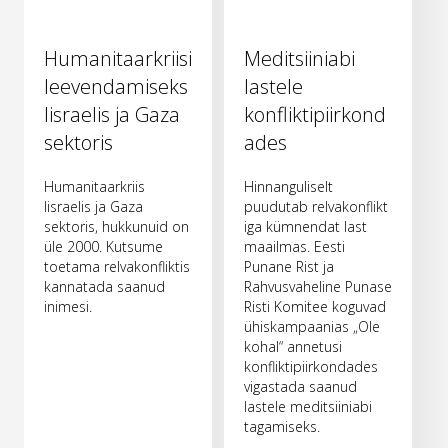
Humanitaarkriisi
Meditsiiniabi
leevendamiseks
lastele
Iisraelis ja Gaza
konfliktipiirkond
sektoris
ades
Humanitaarkriis
Hinnanguliselt
Iisraelis ja Gaza
puudutab relvakonflikt
sektoris, hukkunuid on
iga kümnendat last
üle 2000. Kutsume
maailmas. Eesti
toetama relvakonfliktis
Punane Rist ja
kannatada saanud
Rahvusvaheline Punase
inimesi.
Risti Komitee koguvad
ühiskampaanias „Ole
kohal“ annetusi
konfliktipiirkondades
vigastada saanud
lastele meditsiiniabi
tagamiseks.