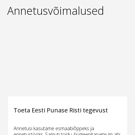
Annetusvõimalused
Toeta Eesti Punase Risti tegevust
Annetusi kasutame esmaabiõppeks ja
ennetustööks. Samuti toidu, hügieenitarvete jm abi