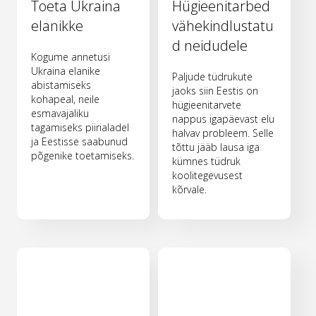
Toeta Ukraina
Hügieenitarbed
elanikke
vähekindlustatu
d neidudele
Kogume annetusi
Ukraina elanike
Paljude tüdrukute
abistamiseks
jaoks siin Eestis on
kohapeal, neile
hügieenitarvete
esmavajaliku
nappus igapäevast elu
tagamiseks piirialadel
halvav probleem. Selle
ja Eestisse saabunud
tõttu jääb lausa iga
põgenike toetamiseks.
kümnes tüdruk
koolitegevusest
kõrvale.