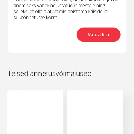
andmiseks vähekindlustatud inimestele ning
selleks, et olla alati valmis abistama kriiside ja
suurõnnetuste korral.
Vaata lisa
Teised annetusvõimalused