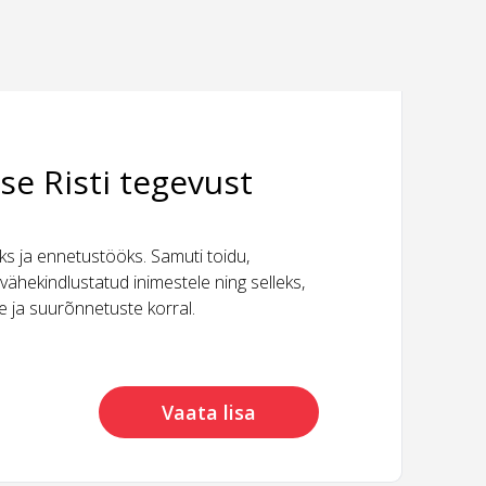
se Risti tegevust
 ja ennetustööks. Samuti toidu,
vähekindlustatud inimestele ning selleks,
ide ja suurõnnetuste korral.
Vaata lisa