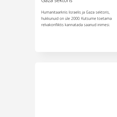
Gaza sektoris
Humanitaarkriis Iisraelis ja Gaza sektoris,
hukkunuid on üle 2000. Kutsume toetama
relvakonfliktis kannatada saanud inimesi.