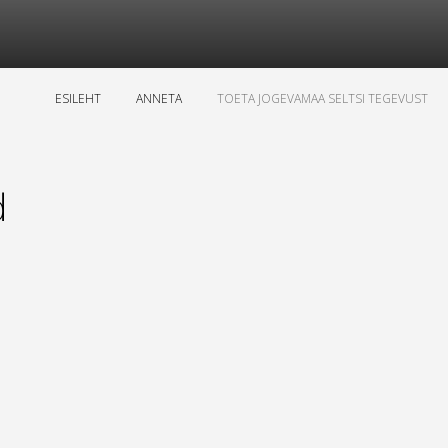
ESILEHT
ANNETA
TOETA JOGEVAMAA SELTSI TEGEVUST
d