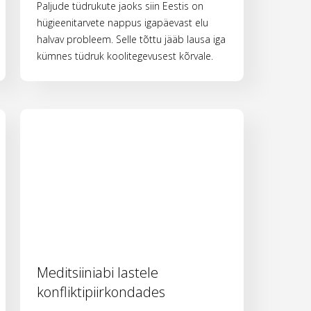
Paljude tüdrukute jaoks siin Eestis on
hügieenitarvete nappus igapäevast elu
halvav probleem. Selle tõttu jääb lausa iga
kümnes tüdruk koolitegevusest kõrvale.
Meditsiiniabi lastele
konfliktipiirkondades