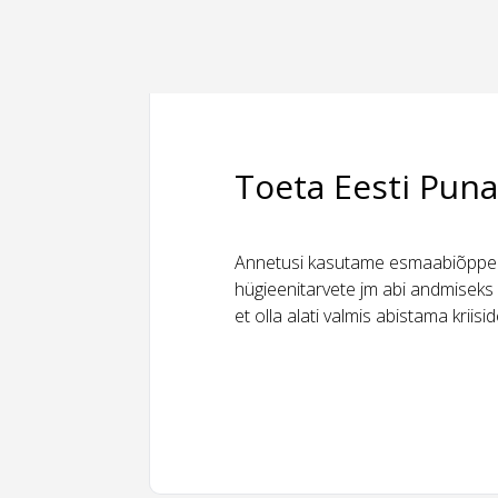
Toeta Eesti Puna
Annetusi kasutame esmaabiõppeks
hügieenitarvete jm abi andmiseks 
et olla alati valmis abistama kriis