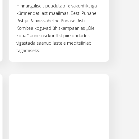
Hinnanguliselt puudutab relvakonflikt iga
kümnendat last maailmas. Eesti Punane
Rist ja Rahvusvaheline Punase Risti
Komitee koguvad ühiskampaanias „Ole
kohal“ annetusi konfliktipiirkondades
vigastada saanud lastele meditsiiniabi
tagamiseks.