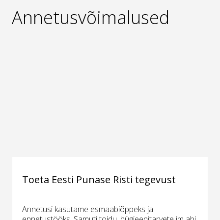
Annetusvõimalused
Toeta Eesti Punase Risti tegevust
Annetusi kasutame esmaabiõppeks ja
ennetustööks. Samuti toidu, hügieenitarvete jm abi