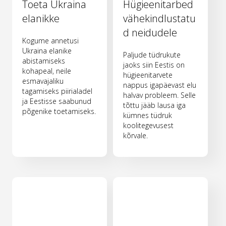
Toeta Ukraina
Hügieenitarbed
elanikke
vähekindlustatu
d neidudele
Kogume annetusi
Ukraina elanike
Paljude tüdrukute
abistamiseks
jaoks siin Eestis on
kohapeal, neile
hügieenitarvete
esmavajaliku
nappus igapäevast elu
tagamiseks piirialadel
halvav probleem. Selle
ja Eestisse saabunud
tõttu jääb lausa iga
põgenike toetamiseks.
kümnes tüdruk
koolitegevusest
kõrvale.