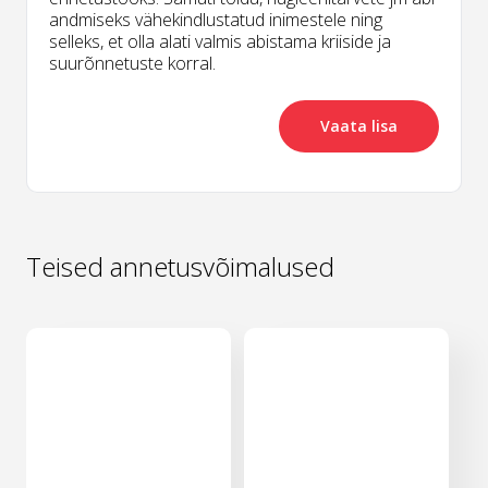
andmiseks vähekindlustatud inimestele ning
selleks, et olla alati valmis abistama kriiside ja
suurõnnetuste korral.
Vaata lisa
Teised annetusvõimalused