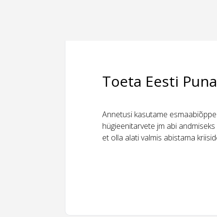
Toeta Eesti Puna
Annetusi kasutame esmaabiõppeks
hügieenitarvete jm abi andmiseks 
et olla alati valmis abistama kriis