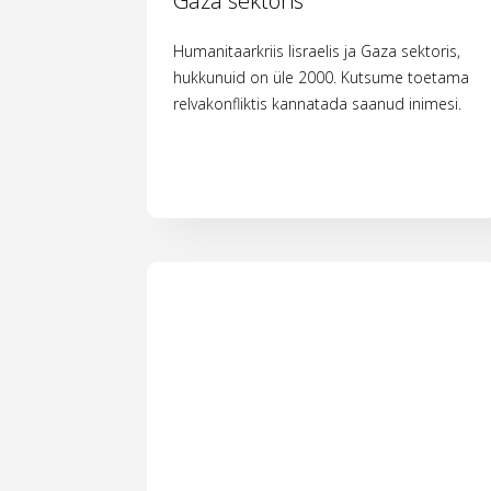
Gaza sektoris
Humanitaarkriis Iisraelis ja Gaza sektoris,
hukkunuid on üle 2000. Kutsume toetama
relvakonfliktis kannatada saanud inimesi.