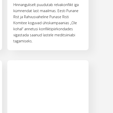
Hinnanguliselt puudutab relvakonflikt iga
kümnendat last maailmas. Eesti Punane
Rist ja Rahvusvaheline Punase Risti
Komitee koguvad ühiskampaanias „Ole
kohal“ annetusi konfliktipiirkondades
vigastada saanud lastele meditsiiniabi
tagamiseks.