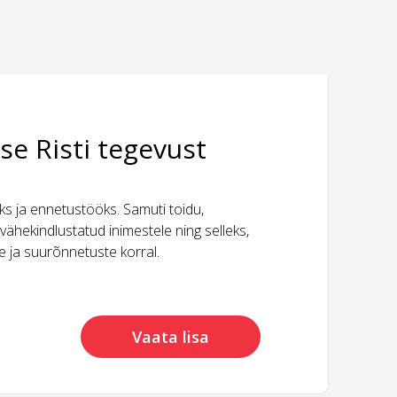
se Risti tegevust
 ja ennetustööks. Samuti toidu,
vähekindlustatud inimestele ning selleks,
ide ja suurõnnetuste korral.
Vaata lisa