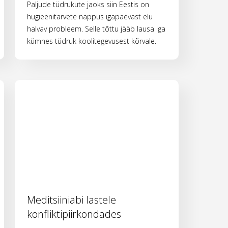
Paljude tüdrukute jaoks siin Eestis on
hügieenitarvete nappus igapäevast elu
halvav probleem. Selle tõttu jääb lausa iga
kümnes tüdruk koolitegevusest kõrvale.
Meditsiiniabi lastele
konfliktipiirkondades