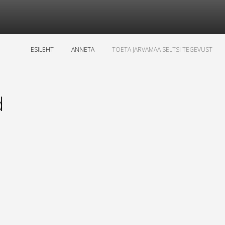
ESILEHT
ANNETA
TOETA JARVAMAA SELTSI TEGEVUST
d