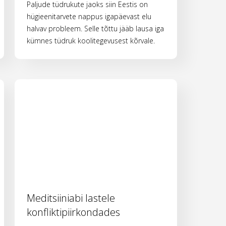
Paljude tüdrukute jaoks siin Eestis on
hügieenitarvete nappus igapäevast elu
halvav probleem. Selle tõttu jääb lausa iga
kümnes tüdruk koolitegevusest kõrvale.
Meditsiiniabi lastele
konfliktipiirkondades