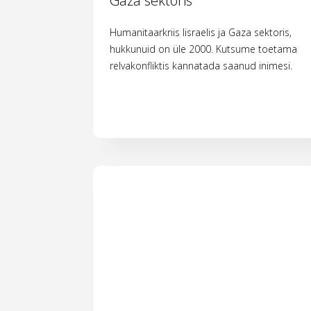
Gaza sektoris
Humanitaarkriis Iisraelis ja Gaza sektoris,
hukkunuid on üle 2000. Kutsume toetama
relvakonfliktis kannatada saanud inimesi.