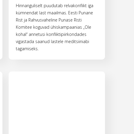
Hinnanguliselt puudutab relvakonflikt iga
kümnendat last maailmas. Eesti Punane
Rist ja Rahvusvaheline Punase Risti
Komitee koguvad ühiskampaanias „Ole
kohal“ annetusi konfliktipiirkondades
vigastada saanud lastele meditsiiniabi
tagamiseks.