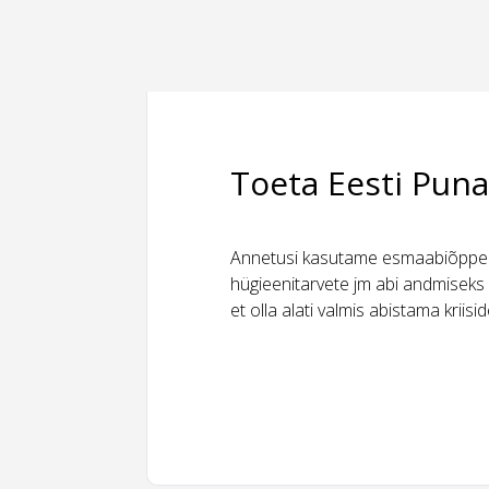
Toeta Eesti Puna
Annetusi kasutame esmaabiõppeks
hügieenitarvete jm abi andmiseks 
et olla alati valmis abistama kriis