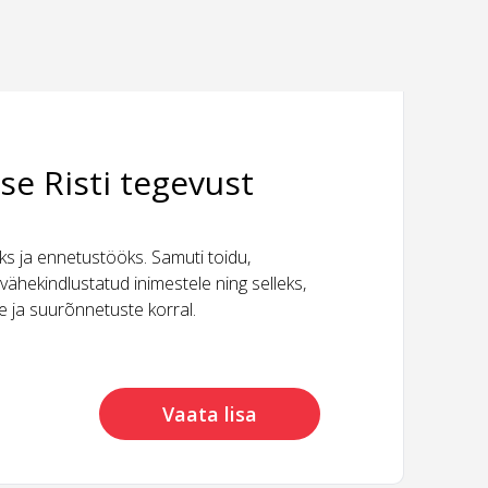
se Risti tegevust
 ja ennetustööks. Samuti toidu,
vähekindlustatud inimestele ning selleks,
ide ja suurõnnetuste korral.
Vaata lisa