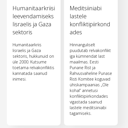
Humanitaarkriisi
Meditsiiniabi
leevendamiseks
lastele
Iisraelis ja Gaza
konfliktipiirkond
sektoris
ades
Humanitaarkriis
Hinnanguliselt
Iisraelis ja Gaza
puudutab relvakonflikt
sektoris, hukkunuid on
iga kümnendat last
üle 2000. Kutsume
maailmas. Eesti
toetama relvakonfliktis
Punane Rist ja
kannatada saanud
Rahvusvaheline Punase
inimesi.
Risti Komitee koguvad
ühiskampaanias „Ole
kohal“ annetusi
konfliktipiirkondades
vigastada saanud
lastele meditsiiniabi
tagamiseks.