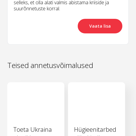
selleks, et olla alati valmis abistama kriiside ja
suurõnnetuste korral.
Vaata lisa
Teised annetusvõimalused
Toeta Ukraina
Hügieenitarbed