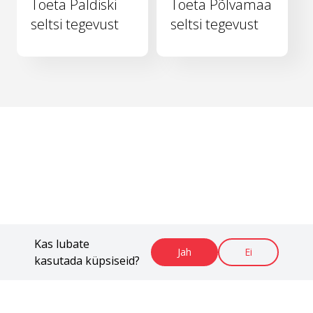
Toeta Paldiski
Toeta Põlvamaa
seltsi tegevust
seltsi tegevust
Kas lubate
Jah
Ei
kasutada küpsiseid?