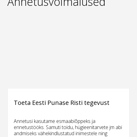
Annetusvõimalused
Toeta Eesti Punase Risti tegevust
Annetusi kasutame esmaabiõppeks ja
ennetustööks. Samuti toidu, hügieenitarvete jm abi
andmiseks vähekindlustatud inimestele ning