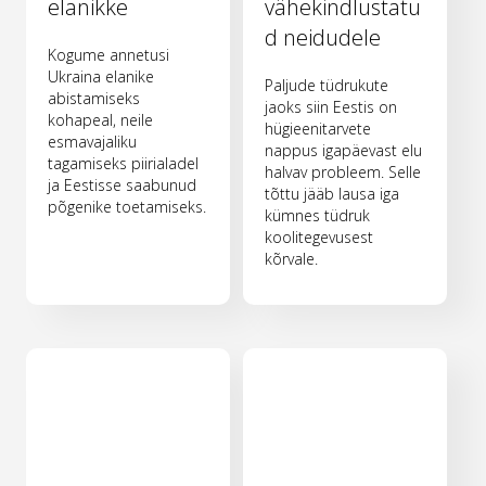
elanikke
vähekindlustatu
d neidudele
Kogume annetusi
Ukraina elanike
Paljude tüdrukute
abistamiseks
jaoks siin Eestis on
kohapeal, neile
hügieenitarvete
esmavajaliku
nappus igapäevast elu
tagamiseks piirialadel
halvav probleem. Selle
ja Eestisse saabunud
tõttu jääb lausa iga
põgenike toetamiseks.
kümnes tüdruk
koolitegevusest
kõrvale.