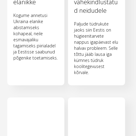
elanikke
vähekindlustatu
d neidudele
Kogume annetusi
Ukraina elanike
Paljude tüdrukute
abistamiseks
jaoks siin Eestis on
kohapeal, neile
hügieenitarvete
esmavajaliku
nappus igapäevast elu
tagamiseks piirialadel
halvav probleem. Selle
ja Eestisse saabunud
tõttu jääb lausa iga
põgenike toetamiseks.
kümnes tüdruk
koolitegevusest
kõrvale.