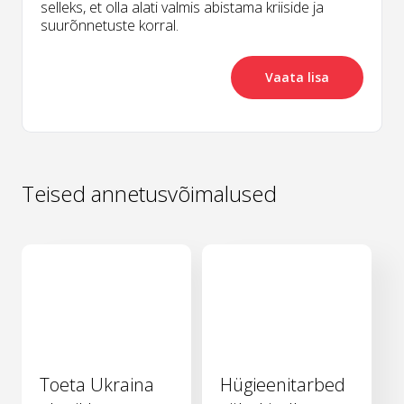
selleks, et olla alati valmis abistama kriiside ja
suurõnnetuste korral.
Vaata lisa
Teised annetusvõimalused
Toeta Ukraina
Hügieenitarbed