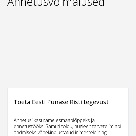
Annetusvõimalused
Toeta Eesti Punase Risti tegevust
Annetusi kasutame esmaabiõppeks ja
ennetustööks. Samuti toidu, hügieenitarvete jm abi
andmiseks vähekindlustatud inimestele ning