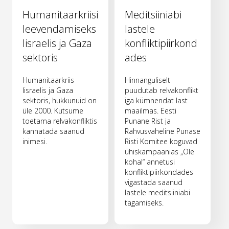
Humanitaarkriisi
Meditsiiniabi
leevendamiseks
lastele
Iisraelis ja Gaza
konfliktipiirkond
sektoris
ades
Humanitaarkriis
Hinnanguliselt
Iisraelis ja Gaza
puudutab relvakonflikt
sektoris, hukkunuid on
iga kümnendat last
üle 2000. Kutsume
maailmas. Eesti
toetama relvakonfliktis
Punane Rist ja
kannatada saanud
Rahvusvaheline Punase
inimesi.
Risti Komitee koguvad
ühiskampaanias „Ole
kohal“ annetusi
konfliktipiirkondades
vigastada saanud
lastele meditsiiniabi
tagamiseks.