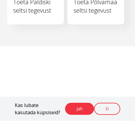
Toeta Paldiski
Toeta Põlvamaa
seltsi tegevust
seltsi tegevust
Kas lubate
Jah
Ei
kasutada küpsiseid?