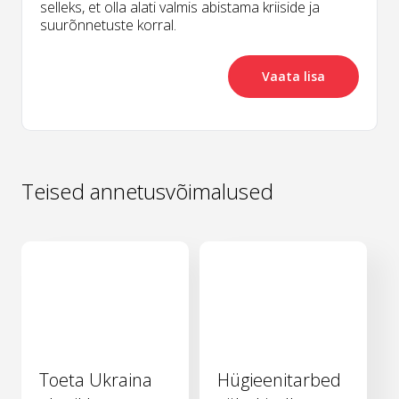
selleks, et olla alati valmis abistama kriiside ja
suurõnnetuste korral.
Vaata lisa
Teised annetusvõimalused
Toeta Ukraina
Hügieenitarbed