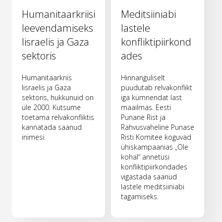
Humanitaarkriisi
Meditsiiniabi
leevendamiseks
lastele
Iisraelis ja Gaza
konfliktipiirkond
sektoris
ades
Humanitaarkriis
Hinnanguliselt
Iisraelis ja Gaza
puudutab relvakonflikt
sektoris, hukkunuid on
iga kümnendat last
üle 2000. Kutsume
maailmas. Eesti
toetama relvakonfliktis
Punane Rist ja
kannatada saanud
Rahvusvaheline Punase
inimesi.
Risti Komitee koguvad
ühiskampaanias „Ole
kohal“ annetusi
konfliktipiirkondades
vigastada saanud
lastele meditsiiniabi
tagamiseks.