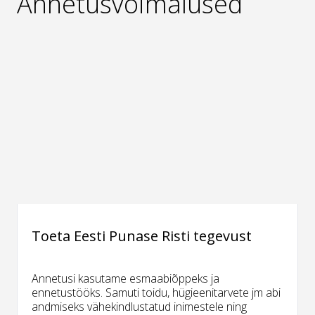
Annetusvõimalused
Toeta Eesti Punase Risti tegevust
Annetusi kasutame esmaabiõppeks ja
ennetustööks. Samuti toidu, hügieenitarvete jm abi
andmiseks vähekindlustatud inimestele ning