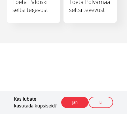
Toeta Paldiski
Toeta Põlvamaa
seltsi tegevust
seltsi tegevust
Kas lubate
Jah
Ei
kasutada küpsiseid?