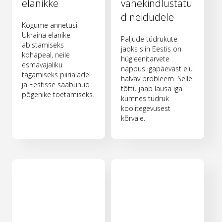
elanikke
vähekindlustatu
d neidudele
Kogume annetusi
Ukraina elanike
Paljude tüdrukute
abistamiseks
jaoks siin Eestis on
kohapeal, neile
hügieenitarvete
esmavajaliku
nappus igapäevast elu
tagamiseks piirialadel
halvav probleem. Selle
ja Eestisse saabunud
tõttu jääb lausa iga
põgenike toetamiseks.
kümnes tüdruk
koolitegevusest
kõrvale.