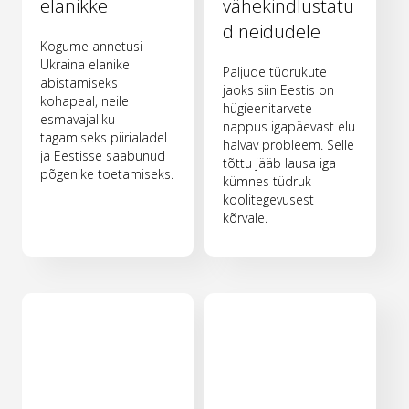
elanikke
vähekindlustatu
d neidudele
Kogume annetusi
Ukraina elanike
Paljude tüdrukute
abistamiseks
jaoks siin Eestis on
kohapeal, neile
hügieenitarvete
esmavajaliku
nappus igapäevast elu
tagamiseks piirialadel
halvav probleem. Selle
ja Eestisse saabunud
tõttu jääb lausa iga
põgenike toetamiseks.
kümnes tüdruk
koolitegevusest
kõrvale.