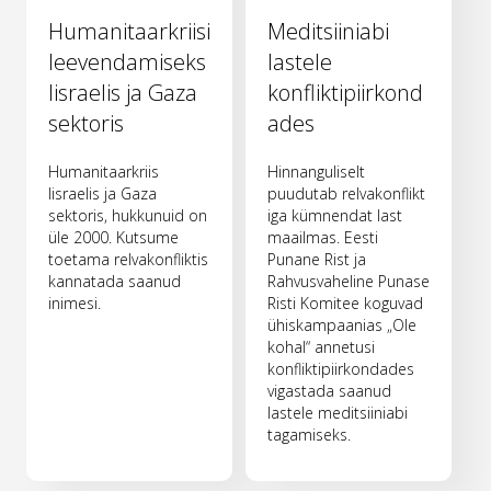
Humanitaarkriisi
Meditsiiniabi
leevendamiseks
lastele
Iisraelis ja Gaza
konfliktipiirkond
sektoris
ades
Humanitaarkriis
Hinnanguliselt
Iisraelis ja Gaza
puudutab relvakonflikt
sektoris, hukkunuid on
iga kümnendat last
üle 2000. Kutsume
maailmas. Eesti
toetama relvakonfliktis
Punane Rist ja
kannatada saanud
Rahvusvaheline Punase
inimesi.
Risti Komitee koguvad
ühiskampaanias „Ole
kohal“ annetusi
konfliktipiirkondades
vigastada saanud
lastele meditsiiniabi
tagamiseks.