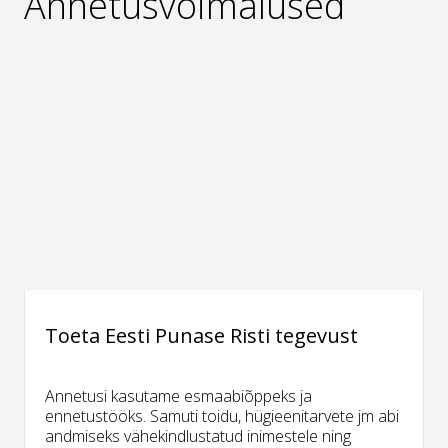
Annetusvõimalused
Toeta Eesti Punase Risti tegevust
Annetusi kasutame esmaabiõppeks ja
ennetustööks. Samuti toidu, hügieenitarvete jm abi
andmiseks vähekindlustatud inimestele ning