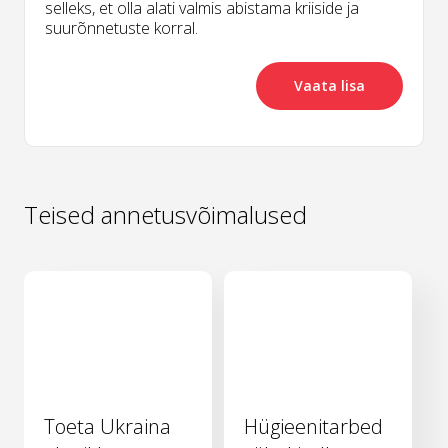
selleks, et olla alati valmis abistama kriiside ja
suurõnnetuste korral.
Vaata lisa
Teised annetusvõimalused
Toeta Ukraina
Hügieenitarbed