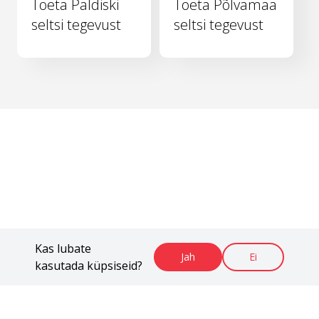
Toeta Paldiski
Toeta Põlvamaa
seltsi tegevust
seltsi tegevust
Kas lubate
Jah
Ei
kasutada küpsiseid?