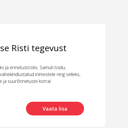
se Risti tegevust
 ja ennetustööks. Samuti toidu,
vähekindlustatud inimestele ning selleks,
ide ja suurõnnetuste korral.
Vaata lisa