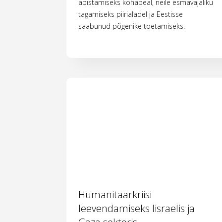
abistamiseks kohapeal, neile esmavajaliku
tagamiseks piirialadel ja Eestisse
saabunud põgenike toetamiseks.
Humanitaarkriisi
leevendamiseks Iisraelis ja