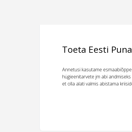
Toeta Eesti Puna
Annetusi kasutame esmaabiõppeks
hügieenitarvete jm abi andmiseks 
et olla alati valmis abistama kriis