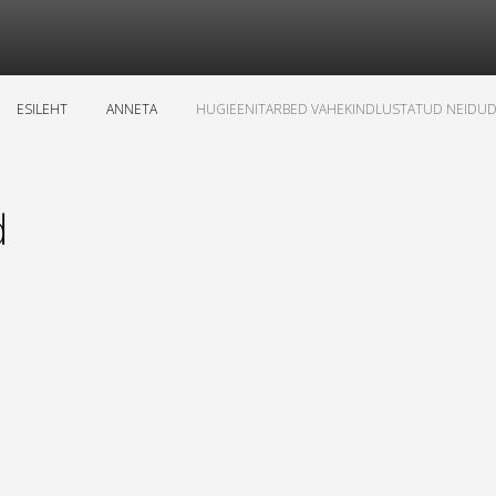
ESILEHT
ANNETA
HUGIEENITARBED VAHEKINDLUSTATUD NEIDUD
d