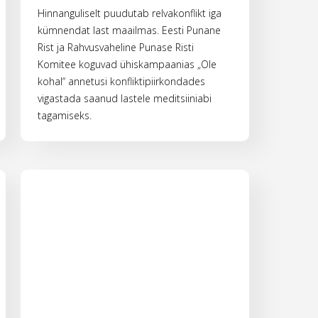
Hinnanguliselt puudutab relvakonflikt iga
kümnendat last maailmas. Eesti Punane
Rist ja Rahvusvaheline Punase Risti
Komitee koguvad ühiskampaanias „Ole
kohal“ annetusi konfliktipiirkondades
vigastada saanud lastele meditsiiniabi
tagamiseks.