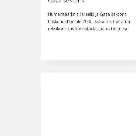
Gaza sektoris
Humanitaarkriis Iisraelis ja Gaza sektoris,
hukkunuid on üle 2000. Kutsume toetama
relvakonfliktis kannatada saanud inimesi.