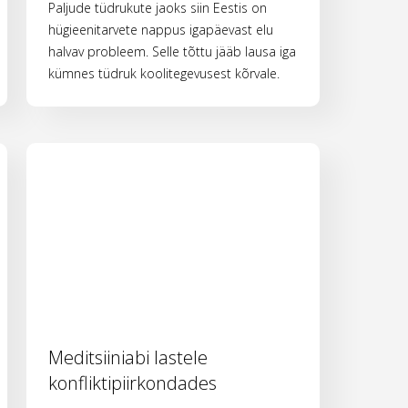
Paljude tüdrukute jaoks siin Eestis on
hügieenitarvete nappus igapäevast elu
halvav probleem. Selle tõttu jääb lausa iga
kümnes tüdruk koolitegevusest kõrvale.
Meditsiiniabi lastele
konfliktipiirkondades