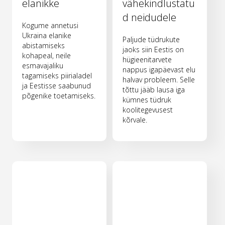
elanikke
vähekindlustatu
d neidudele
Kogume annetusi
Ukraina elanike
Paljude tüdrukute
abistamiseks
jaoks siin Eestis on
kohapeal, neile
hügieenitarvete
esmavajaliku
nappus igapäevast elu
tagamiseks piirialadel
halvav probleem. Selle
ja Eestisse saabunud
tõttu jääb lausa iga
põgenike toetamiseks.
kümnes tüdruk
koolitegevusest
kõrvale.