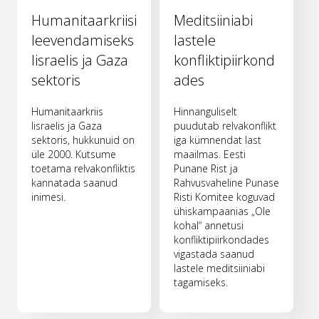
Humanitaarkriisi
Meditsiiniabi
leevendamiseks
lastele
Iisraelis ja Gaza
konfliktipiirkond
sektoris
ades
Humanitaarkriis
Hinnanguliselt
Iisraelis ja Gaza
puudutab relvakonflikt
sektoris, hukkunuid on
iga kümnendat last
üle 2000. Kutsume
maailmas. Eesti
toetama relvakonfliktis
Punane Rist ja
kannatada saanud
Rahvusvaheline Punase
inimesi.
Risti Komitee koguvad
ühiskampaanias „Ole
kohal“ annetusi
konfliktipiirkondades
vigastada saanud
lastele meditsiiniabi
tagamiseks.