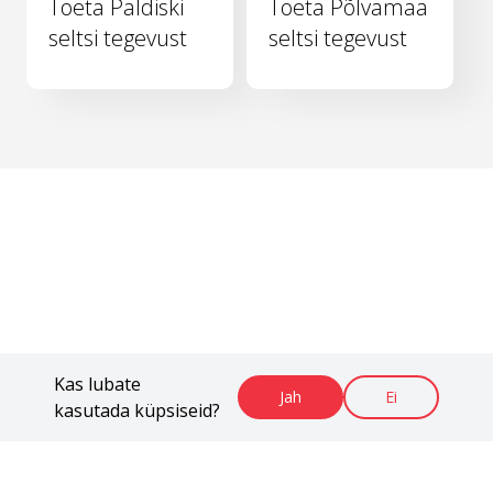
Toeta Paldiski
Toeta Põlvamaa
seltsi tegevust
seltsi tegevust
Kas lubate
Jah
Ei
kasutada küpsiseid?