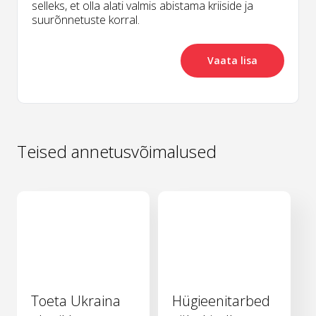
selleks, et olla alati valmis abistama kriiside ja
suurõnnetuste korral.
Vaata lisa
Teised annetusvõimalused
Toeta Ukraina
Hügieenitarbed