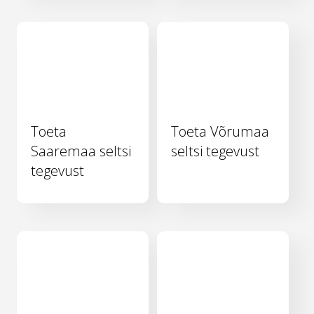
Toeta
Toeta Võrumaa
Saaremaa seltsi
seltsi tegevust
tegevust