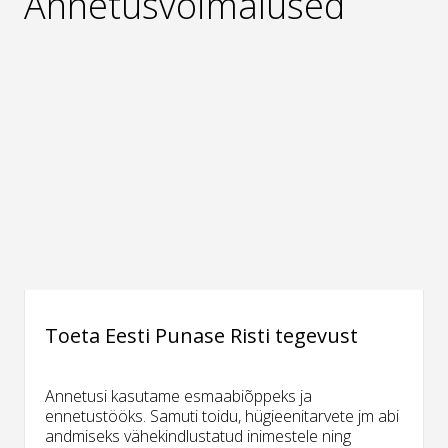
Annetusvõimalused
Toeta Eesti Punase Risti tegevust
Annetusi kasutame esmaabiõppeks ja
ennetustööks. Samuti toidu, hügieenitarvete jm abi
andmiseks vähekindlustatud inimestele ning