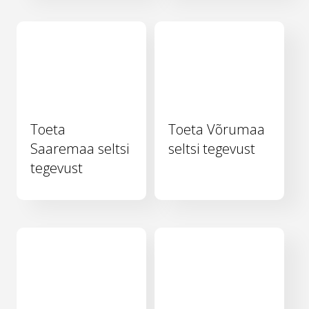
Toeta
Toeta Võrumaa
Saaremaa seltsi
seltsi tegevust
tegevust