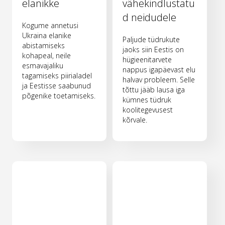
elanikke
vähekindlustatu
d neidudele
Kogume annetusi
Ukraina elanike
Paljude tüdrukute
abistamiseks
jaoks siin Eestis on
kohapeal, neile
hügieenitarvete
esmavajaliku
nappus igapäevast elu
tagamiseks piirialadel
halvav probleem. Selle
ja Eestisse saabunud
tõttu jääb lausa iga
põgenike toetamiseks.
kümnes tüdruk
koolitegevusest
kõrvale.