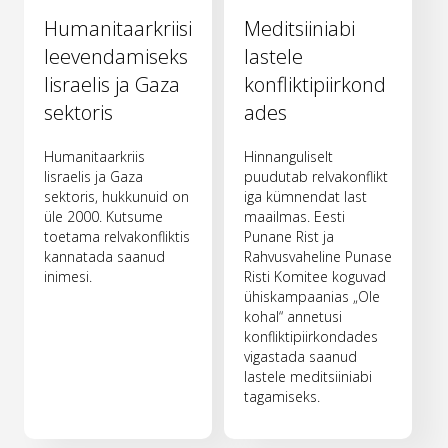
Humanitaarkriisi
Meditsiiniabi
leevendamiseks
lastele
Iisraelis ja Gaza
konfliktipiirkond
sektoris
ades
Humanitaarkriis
Hinnanguliselt
Iisraelis ja Gaza
puudutab relvakonflikt
sektoris, hukkunuid on
iga kümnendat last
üle 2000. Kutsume
maailmas. Eesti
toetama relvakonfliktis
Punane Rist ja
kannatada saanud
Rahvusvaheline Punase
inimesi.
Risti Komitee koguvad
ühiskampaanias „Ole
kohal“ annetusi
konfliktipiirkondades
vigastada saanud
lastele meditsiiniabi
tagamiseks.