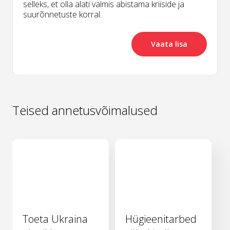
selleks, et olla alati valmis abistama kriiside ja
suurõnnetuste korral.
Vaata lisa
Teised annetusvõimalused
Toeta Ukraina
Hügieenitarbed