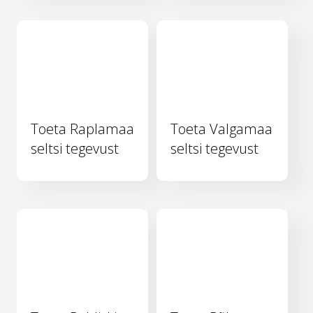
Toeta Raplamaa
Toeta Valgamaa
seltsi tegevust
seltsi tegevust