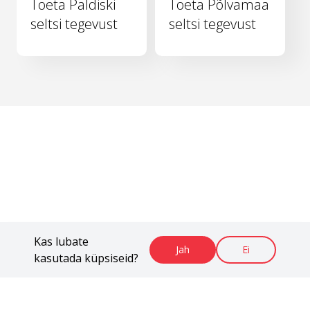
Toeta Paldiski
Toeta Põlvamaa
seltsi tegevust
seltsi tegevust
Kas lubate
Jah
Ei
kasutada küpsiseid?