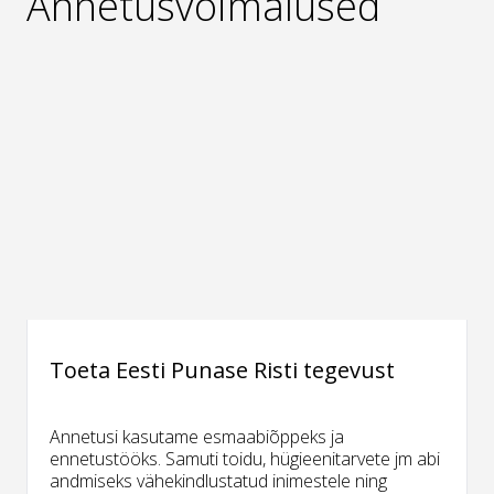
Annetusvõimalused
Toeta Eesti Punase Risti tegevust
Annetusi kasutame esmaabiõppeks ja
ennetustööks. Samuti toidu, hügieenitarvete jm abi
andmiseks vähekindlustatud inimestele ning