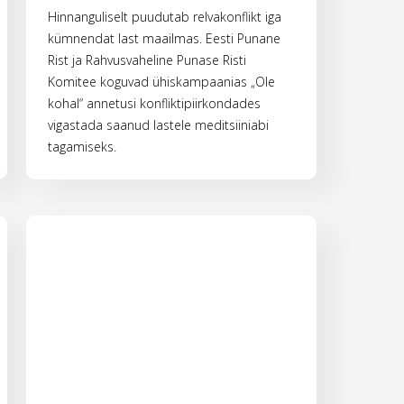
Hinnanguliselt puudutab relvakonflikt iga
kümnendat last maailmas. Eesti Punane
Rist ja Rahvusvaheline Punase Risti
Komitee koguvad ühiskampaanias „Ole
kohal“ annetusi konfliktipiirkondades
vigastada saanud lastele meditsiiniabi
tagamiseks.