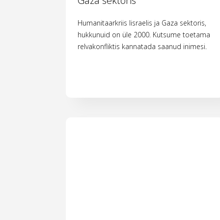
Gaza sektoris
Humanitaarkriis Iisraelis ja Gaza sektoris,
hukkunuid on üle 2000. Kutsume toetama
relvakonfliktis kannatada saanud inimesi.