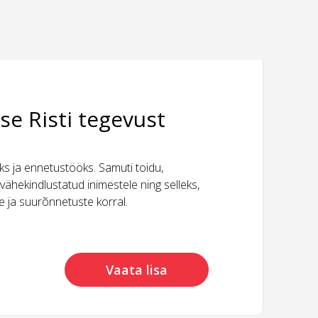
se Risti tegevust
 ja ennetustööks. Samuti toidu,
vähekindlustatud inimestele ning selleks,
ide ja suurõnnetuste korral.
Vaata lisa