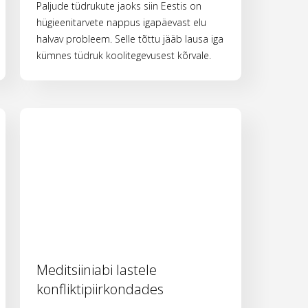
Paljude tüdrukute jaoks siin Eestis on
hügieenitarvete nappus igapäevast elu
halvav probleem. Selle tõttu jääb lausa iga
kümnes tüdruk koolitegevusest kõrvale.
Meditsiiniabi lastele
konfliktipiirkondades