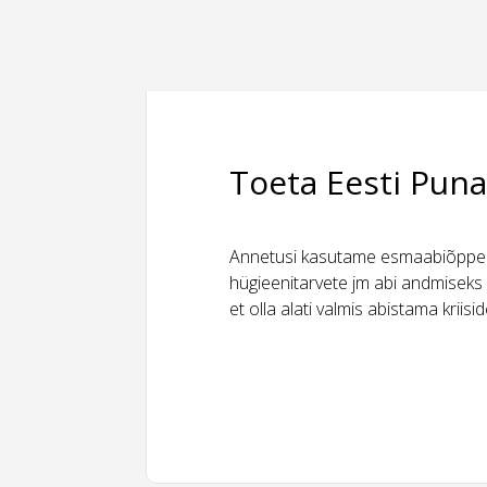
Toeta Eesti Puna
Annetusi kasutame esmaabiõppeks
hügieenitarvete jm abi andmiseks 
et olla alati valmis abistama kriis