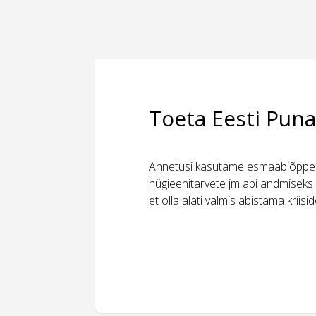
Toeta Eesti Puna
Annetusi kasutame esmaabiõppeks
hügieenitarvete jm abi andmiseks 
et olla alati valmis abistama kriis