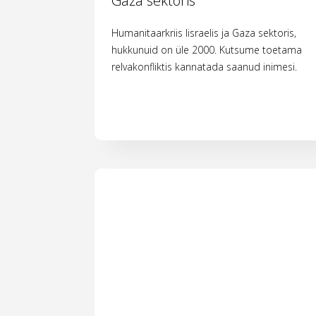
Gaza sektoris
Humanitaarkriis Iisraelis ja Gaza sektoris,
hukkunuid on üle 2000. Kutsume toetama
relvakonfliktis kannatada saanud inimesi.