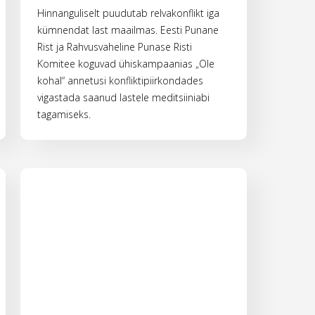
Hinnanguliselt puudutab relvakonflikt iga
kümnendat last maailmas. Eesti Punane
Rist ja Rahvusvaheline Punase Risti
Komitee koguvad ühiskampaanias „Ole
kohal“ annetusi konfliktipiirkondades
vigastada saanud lastele meditsiiniabi
tagamiseks.