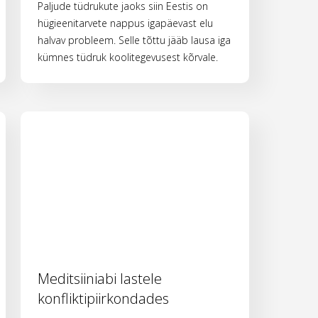
Paljude tüdrukute jaoks siin Eestis on
hügieenitarvete nappus igapäevast elu
halvav probleem. Selle tõttu jääb lausa iga
kümnes tüdruk koolitegevusest kõrvale.
Meditsiiniabi lastele
konfliktipiirkondades