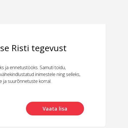
se Risti tegevust
 ja ennetustööks. Samuti toidu,
vähekindlustatud inimestele ning selleks,
ide ja suurõnnetuste korral.
Vaata lisa