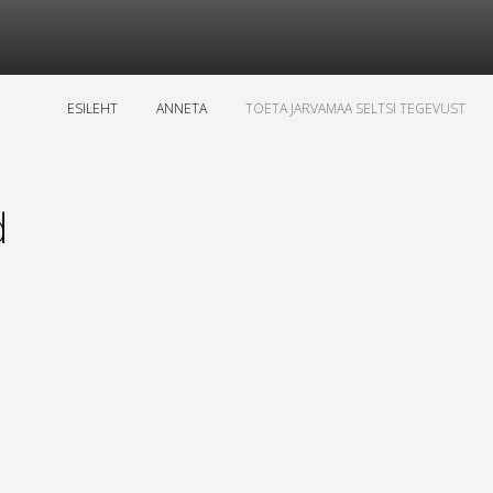
ESILEHT
ANNETA
TOETA JARVAMAA SELTSI TEGEVUST
d