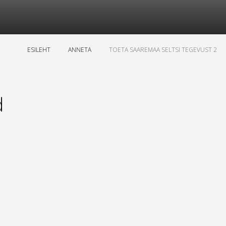
ESILEHT
ANNETA
TOETA SAAREMAA SELTSI TEGEVUST 2
d