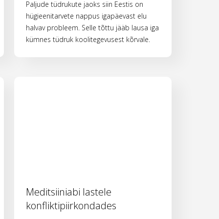
Paljude tüdrukute jaoks siin Eestis on
hügieenitarvete nappus igapäevast elu
halvav probleem. Selle tõttu jääb lausa iga
kümnes tüdruk koolitegevusest kõrvale.
Meditsiiniabi lastele
konfliktipiirkondades