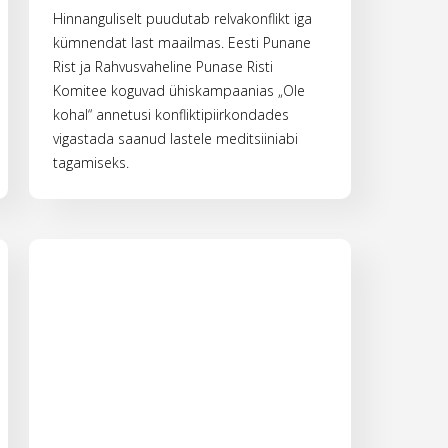
Hinnanguliselt puudutab relvakonflikt iga
kümnendat last maailmas. Eesti Punane
Rist ja Rahvusvaheline Punase Risti
Komitee koguvad ühiskampaanias „Ole
kohal“ annetusi konfliktipiirkondades
vigastada saanud lastele meditsiiniabi
tagamiseks.