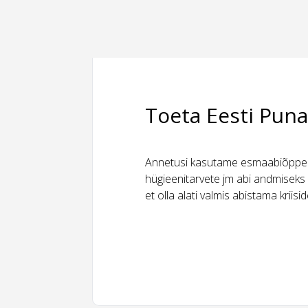
Toeta Eesti Puna
Annetusi kasutame esmaabiõppeks
hügieenitarvete jm abi andmiseks 
et olla alati valmis abistama kriis