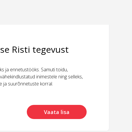
se Risti tegevust
 ja ennetustööks. Samuti toidu,
vähekindlustatud inimestele ning selleks,
ide ja suurõnnetuste korral.
Vaata lisa