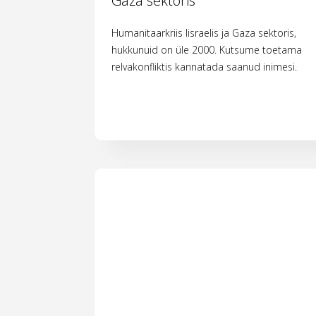
Gaza sektoris
Humanitaarkriis Iisraelis ja Gaza sektoris,
hukkunuid on üle 2000. Kutsume toetama
relvakonfliktis kannatada saanud inimesi.