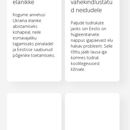
elanikke
vähekindlustatu
d neidudele
Kogume annetusi
Ukraina elanike
Paljude tüdrukute
abistamiseks
jaoks siin Eestis on
kohapeal, neile
hügieenitarvete
esmavajaliku
nappus igapäevast elu
tagamiseks piirialadel
halvav probleem. Selle
ja Eestisse saabunud
tõttu jääb lausa iga
põgenike toetamiseks.
kümnes tüdruk
koolitegevusest
kõrvale.