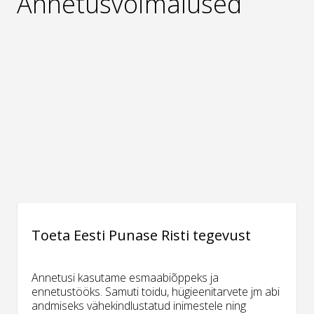
Annetusvõimalused
Toeta Eesti Punase Risti tegevust
Annetusi kasutame esmaabiõppeks ja
ennetustööks. Samuti toidu, hügieenitarvete jm abi
andmiseks vähekindlustatud inimestele ning