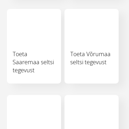
Toeta
Toeta Võrumaa
Saaremaa seltsi
seltsi tegevust
tegevust