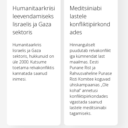
Humanitaarkriisi
Meditsiiniabi
leevendamiseks
lastele
Iisraelis ja Gaza
konfliktipiirkond
sektoris
ades
Humanitaarkriis
Hinnanguliselt
Iisraelis ja Gaza
puudutab relvakonflikt
sektoris, hukkunuid on
iga kümnendat last
üle 2000. Kutsume
maailmas. Eesti
toetama relvakonfliktis
Punane Rist ja
kannatada saanud
Rahvusvaheline Punase
inimesi.
Risti Komitee koguvad
ühiskampaanias „Ole
kohal“ annetusi
konfliktipiirkondades
vigastada saanud
lastele meditsiiniabi
tagamiseks.