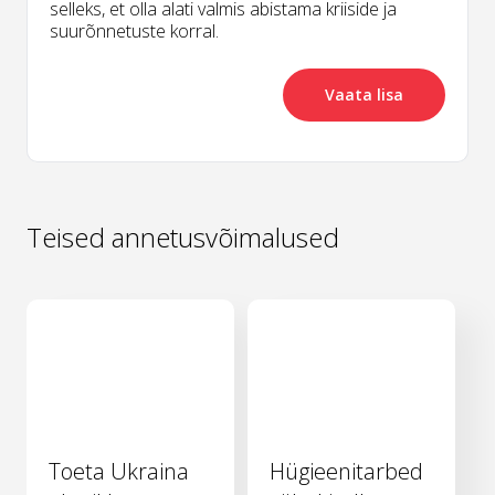
selleks, et olla alati valmis abistama kriiside ja
suurõnnetuste korral.
Vaata lisa
Teised annetusvõimalused
Toeta Ukraina
Hügieenitarbed