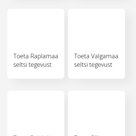
Toeta Raplamaa
Toeta Valgamaa
seltsi tegevust
seltsi tegevust