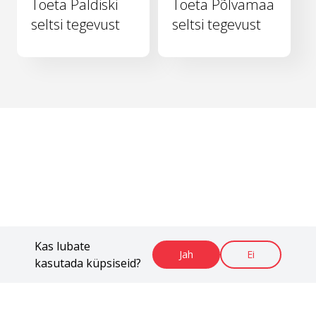
Toeta Paldiski
Toeta Põlvamaa
seltsi tegevust
seltsi tegevust
Kas lubate
Jah
Ei
kasutada küpsiseid?