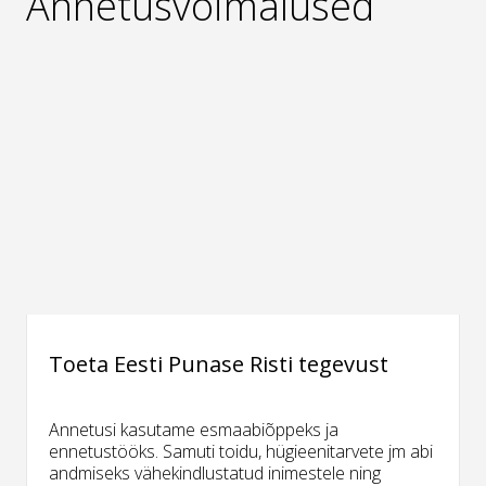
Annetusvõimalused
Toeta Eesti Punase Risti tegevust
Annetusi kasutame esmaabiõppeks ja
ennetustööks. Samuti toidu, hügieenitarvete jm abi
andmiseks vähekindlustatud inimestele ning