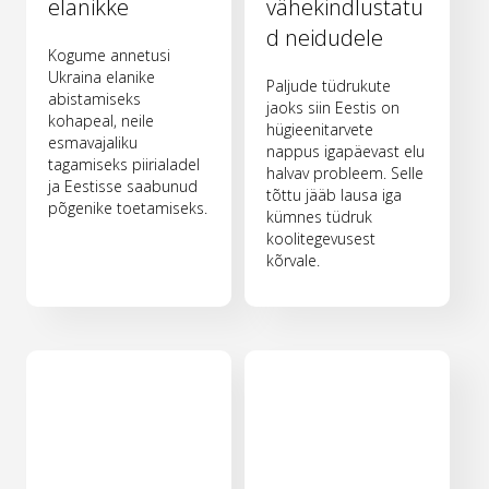
elanikke
vähekindlustatu
d neidudele
Kogume annetusi
Ukraina elanike
Paljude tüdrukute
abistamiseks
jaoks siin Eestis on
kohapeal, neile
hügieenitarvete
esmavajaliku
nappus igapäevast elu
tagamiseks piirialadel
halvav probleem. Selle
ja Eestisse saabunud
tõttu jääb lausa iga
põgenike toetamiseks.
kümnes tüdruk
koolitegevusest
kõrvale.