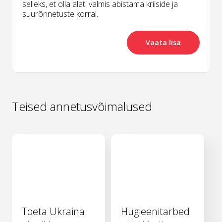
selleks, et olla alati valmis abistama kriiside ja
suurõnnetuste korral.
Vaata lisa
Teised annetusvõimalused
Toeta Ukraina
Hügieenitarbed