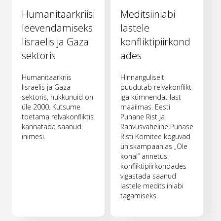
Humanitaarkriisi
Meditsiiniabi
leevendamiseks
lastele
Iisraelis ja Gaza
konfliktipiirkond
sektoris
ades
Humanitaarkriis
Hinnanguliselt
Iisraelis ja Gaza
puudutab relvakonflikt
sektoris, hukkunuid on
iga kümnendat last
üle 2000. Kutsume
maailmas. Eesti
toetama relvakonfliktis
Punane Rist ja
kannatada saanud
Rahvusvaheline Punase
inimesi.
Risti Komitee koguvad
ühiskampaanias „Ole
kohal“ annetusi
konfliktipiirkondades
vigastada saanud
lastele meditsiiniabi
tagamiseks.