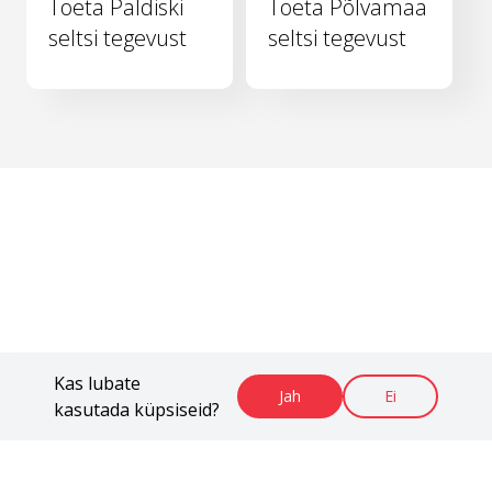
Toeta Paldiski
Toeta Põlvamaa
seltsi tegevust
seltsi tegevust
Kas lubate
Jah
Ei
kasutada küpsiseid?