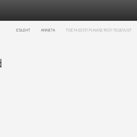
ESILEHT
ANNETA
TOETA EESTI PUNASE RISTI TEGEVUST
d