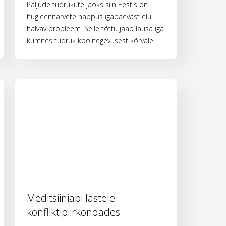
Paljude tüdrukute jaoks siin Eestis on
hügieenitarvete nappus igapäevast elu
halvav probleem. Selle tõttu jääb lausa iga
kümnes tüdruk koolitegevusest kõrvale.
Meditsiiniabi lastele
konfliktipiirkondades