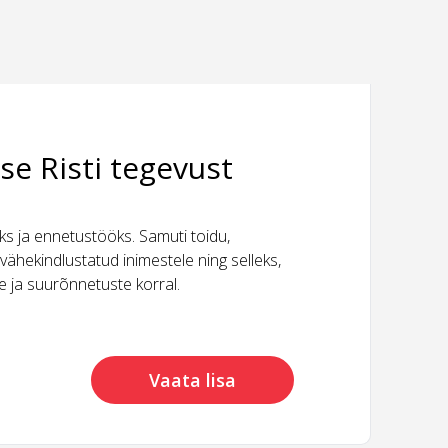
se Risti tegevust
 ja ennetustööks. Samuti toidu,
vähekindlustatud inimestele ning selleks,
ide ja suurõnnetuste korral.
Vaata lisa