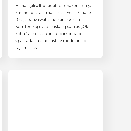
Hinnanguliselt puudutab relvakonflikt iga
kümnendat last maailmas. Eesti Punane
Rist ja Rahvusvaheline Punase Risti
Komitee koguvad ühiskampaanias „Ole
kohal“ annetusi konfliktipiirkondades
vigastada saanud lastele meditsiiniabi
tagamiseks.