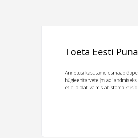
Toeta Eesti Puna
Annetusi kasutame esmaabiõppeks
hügieenitarvete jm abi andmiseks 
et olla alati valmis abistama kriis