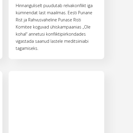
Hinnanguliselt puudutab relvakonflikt iga
kümnendat last maailmas. Eesti Punane
Rist ja Rahvusvaheline Punase Risti
Komitee koguvad ühiskampaanias „Ole
kohal“ annetusi konfliktipiirkondades
vigastada saanud lastele meditsiiniabi
tagamiseks.