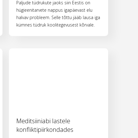
Paljude tüdrukute jaoks siin Eestis on
hügieenitarvete nappus igapäevast elu
halvav probleem. Selle tõttu jääb lausa iga
kümnes tüdruk koolitegevusest kõrvale.
Meditsiiniabi lastele
konfliktipiirkondades