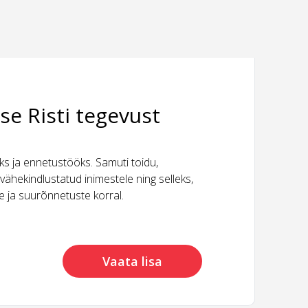
se Risti tegevust
 ja ennetustööks. Samuti toidu,
vähekindlustatud inimestele ning selleks,
ide ja suurõnnetuste korral.
Vaata lisa