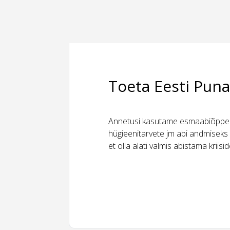
Toeta Eesti Puna
Annetusi kasutame esmaabiõppeks
hügieenitarvete jm abi andmiseks 
et olla alati valmis abistama kriis