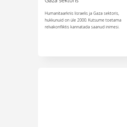
Gaza sektoris
Humanitaarkriis Iisraelis ja Gaza sektoris,
hukkunuid on üle 2000. Kutsume toetama
relvakonfliktis kannatada saanud inimesi.