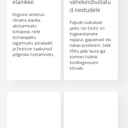
elanikke
vähekindlustatu
d neidudele
Kogume annetusi
Ukraina elanike
Paljude tüdrukute
abistamiseks
jaoks siin Eestis on
kohapeal, neile
hügieenitarvete
esmavajaliku
nappus igapäevast elu
tagamiseks piirialadel
halvav probleem. Selle
ja Eestisse saabunud
tõttu jääb lausa iga
põgenike toetamiseks.
kümnes tüdruk
koolitegevusest
kõrvale.