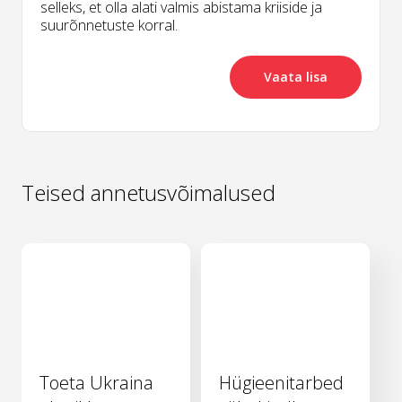
selleks, et olla alati valmis abistama kriiside ja
suurõnnetuste korral.
Vaata lisa
Teised annetusvõimalused
Toeta Ukraina
Hügieenitarbed