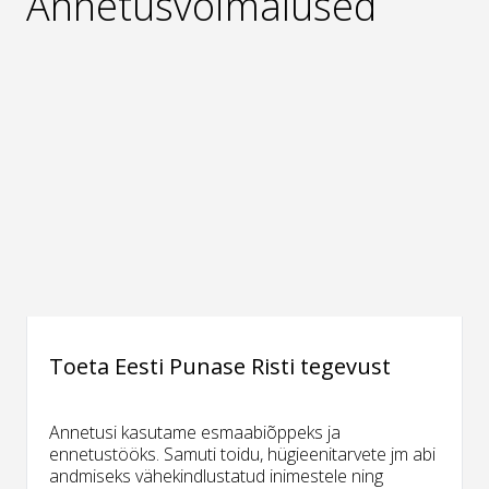
Annetusvõimalused
Toeta Eesti Punase Risti tegevust
Annetusi kasutame esmaabiõppeks ja
ennetustööks. Samuti toidu, hügieenitarvete jm abi
andmiseks vähekindlustatud inimestele ning