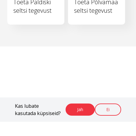
Toeta Paldiski
Toeta Põlvamaa
seltsi tegevust
seltsi tegevust
Kas lubate
Jah
Ei
kasutada küpsiseid?