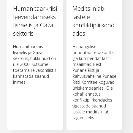
Humanitaarkriisi
Meditsiiniabi
leevendamiseks
lastele
Iisraelis ja Gaza
konfliktipiirkond
sektoris
ades
Humanitaarkriis
Hinnanguliselt
Iisraelis ja Gaza
puudutab relvakonflikt
sektoris, hukkunuid on
iga kümnendat last
üle 2000. Kutsume
maailmas. Eesti
toetama relvakonfliktis
Punane Rist ja
kannatada saanud
Rahvusvaheline Punase
inimesi.
Risti Komitee koguvad
ühiskampaanias „Ole
kohal“ annetusi
konfliktipiirkondades
vigastada saanud
lastele meditsiiniabi
tagamiseks.