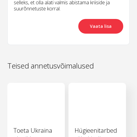
selleks, et olla alati valmis abistama kriiside ja
suurõnnetuste korral.
Vaata lisa
Teised annetusvõimalused
Toeta Ukraina
Hügieenitarbed