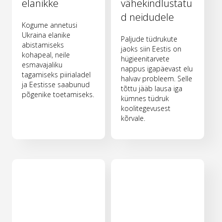
elanikke
vähekindlustatu
d neidudele
Kogume annetusi
Ukraina elanike
Paljude tüdrukute
abistamiseks
jaoks siin Eestis on
kohapeal, neile
hügieenitarvete
esmavajaliku
nappus igapäevast elu
tagamiseks piirialadel
halvav probleem. Selle
ja Eestisse saabunud
tõttu jääb lausa iga
põgenike toetamiseks.
kümnes tüdruk
koolitegevusest
kõrvale.