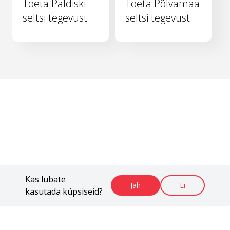
Toeta Paldiski
Toeta Põlvamaa
seltsi tegevust
seltsi tegevust
Kas lubate
Jah
Ei
kasutada küpsiseid?