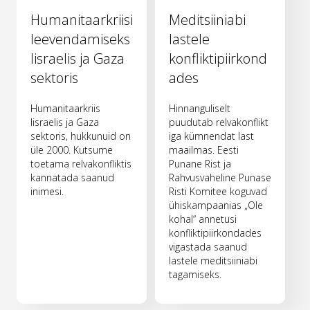
Humanitaarkriisi
Meditsiiniabi
leevendamiseks
lastele
Iisraelis ja Gaza
konfliktipiirkond
sektoris
ades
Humanitaarkriis
Hinnanguliselt
Iisraelis ja Gaza
puudutab relvakonflikt
sektoris, hukkunuid on
iga kümnendat last
üle 2000. Kutsume
maailmas. Eesti
toetama relvakonfliktis
Punane Rist ja
kannatada saanud
Rahvusvaheline Punase
inimesi.
Risti Komitee koguvad
ühiskampaanias „Ole
kohal“ annetusi
konfliktipiirkondades
vigastada saanud
lastele meditsiiniabi
tagamiseks.