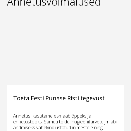
Annetusvõimalused
Toeta Eesti Punase Risti tegevust
Annetusi kasutame esmaabiõppeks ja
ennetustööks. Samuti toidu, hügieenitarvete jm abi
andmiseks vähekindlustatud inimestele ning