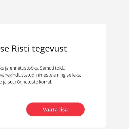
se Risti tegevust
 ja ennetustööks. Samuti toidu,
vähekindlustatud inimestele ning selleks,
ide ja suurõnnetuste korral.
Vaata lisa