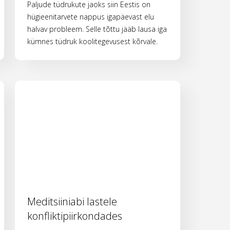
Paljude tüdrukute jaoks siin Eestis on
hügieenitarvete nappus igapäevast elu
halvav probleem. Selle tõttu jääb lausa iga
kümnes tüdruk koolitegevusest kõrvale.
Meditsiiniabi lastele
konfliktipiirkondades