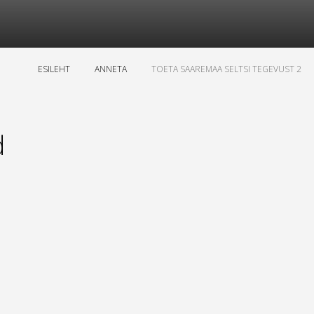
ESILEHT
ANNETA
TOETA SAAREMAA SELTSI TEGEVUST 2
d