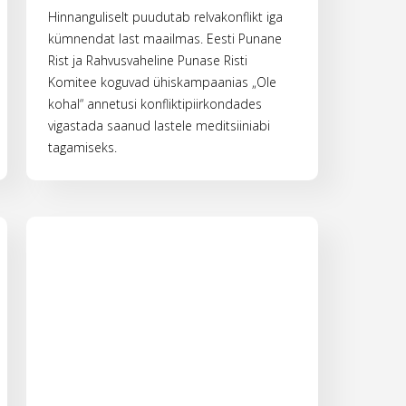
Hinnanguliselt puudutab relvakonflikt iga
kümnendat last maailmas. Eesti Punane
Rist ja Rahvusvaheline Punase Risti
Komitee koguvad ühiskampaanias „Ole
kohal“ annetusi konfliktipiirkondades
vigastada saanud lastele meditsiiniabi
tagamiseks.