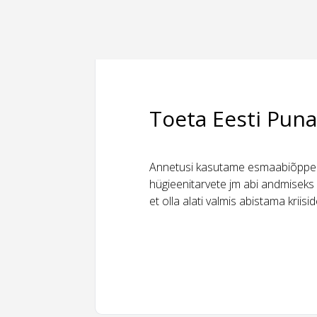
Toeta Eesti Puna
Annetusi kasutame esmaabiõppeks
hügieenitarvete jm abi andmiseks 
et olla alati valmis abistama kriis