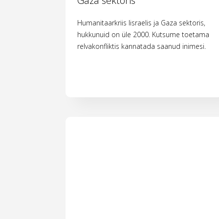
Gaza sektoris
Humanitaarkriis Iisraelis ja Gaza sektoris,
hukkunuid on üle 2000. Kutsume toetama
relvakonfliktis kannatada saanud inimesi.