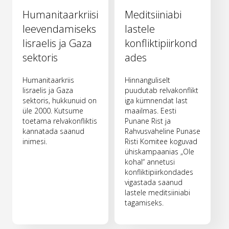
Humanitaarkriisi
Meditsiiniabi
leevendamiseks
lastele
Iisraelis ja Gaza
konfliktipiirkond
sektoris
ades
Humanitaarkriis
Hinnanguliselt
Iisraelis ja Gaza
puudutab relvakonflikt
sektoris, hukkunuid on
iga kümnendat last
üle 2000. Kutsume
maailmas. Eesti
toetama relvakonfliktis
Punane Rist ja
kannatada saanud
Rahvusvaheline Punase
inimesi.
Risti Komitee koguvad
ühiskampaanias „Ole
kohal“ annetusi
konfliktipiirkondades
vigastada saanud
lastele meditsiiniabi
tagamiseks.