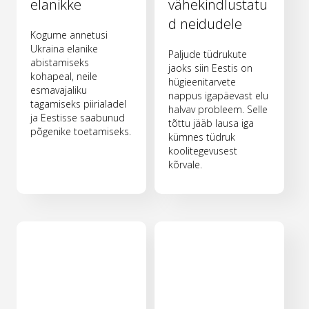
elanikke
vähekindlustatu
d neidudele
Kogume annetusi
Ukraina elanike
Paljude tüdrukute
abistamiseks
jaoks siin Eestis on
kohapeal, neile
hügieenitarvete
esmavajaliku
nappus igapäevast elu
tagamiseks piirialadel
halvav probleem. Selle
ja Eestisse saabunud
tõttu jääb lausa iga
põgenike toetamiseks.
kümnes tüdruk
koolitegevusest
kõrvale.