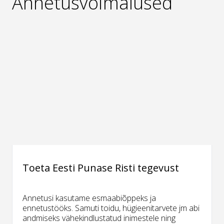
Annetusvõimalused
Toeta Eesti Punase Risti tegevust
Annetusi kasutame esmaabiõppeks ja
ennetustööks. Samuti toidu, hügieenitarvete jm abi
andmiseks vähekindlustatud inimestele ning