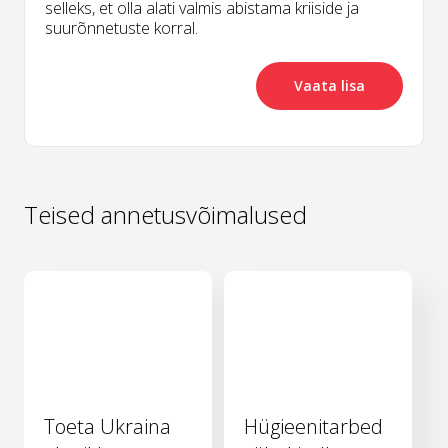
selleks, et olla alati valmis abistama kriiside ja
suurõnnetuste korral.
Vaata lisa
Teised annetusvõimalused
Toeta Ukraina
Hügieenitarbed