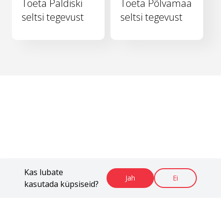
Toeta Paldiski
Toeta Põlvamaa
seltsi tegevust
seltsi tegevust
Kas lubate
Jah
Ei
kasutada küpsiseid?