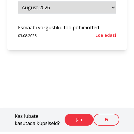
Esmaabi võrgustiku töö põhimõtted
Loe edasi
03.08.2026
Kas lubate
Jah
Ei
kasutada küpsiseid?