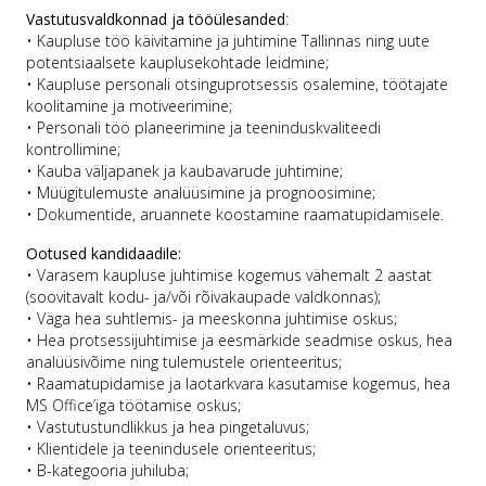
Vastutusvaldkonnad ja tööülesanded
:
• Kaupluse töö käivitamine ja juhtimine Tallinnas ning uute
potentsiaalsete kauplusekohtade leidmine;
• Kaupluse personali otsinguprotsessis osalemine, töötajate
koolitamine ja motiveerimine;
• Personali töö planeerimine ja teeninduskvaliteedi
kontrollimine;
• Kauba väljapanek ja kaubavarude juhtimine;
• Müügitulemuste analüüsimine ja prognoosimine;
• Dokumentide, aruannete koostamine raamatupidamisele.
Ootused kandidaadile:
• Varasem kaupluse juhtimise kogemus vähemalt 2 aastat
(soovitavalt kodu- ja/või rõivakaupade valdkonnas);
• Väga hea suhtlemis- ja meeskonna juhtimise oskus;
• Hea protsessijuhtimise ja eesmärkide seadmise oskus, hea
analüüsivõime ning tulemustele orienteeritus;
• Raamatupidamise ja laotarkvara kasutamise kogemus, hea
MS Office’iga töötamise oskus;
• Vastutustundlikkus ja hea pingetaluvus;
• Klientidele ja teenindusele orienteeritus;
• B-kategooria juhiluba;