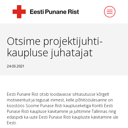
ESILEHT
UUDISED
OTSIME PROJEKTIJUHTI KAUPLUSE
JUHATAJAT
Otsime projektijuhti-
kaupluse juhatajat
24.03.2021
Eesti Punane Rist otsib loodavasse sihtasutusse kõrgelt
motiveeritud ja tegusat inimest, kelle põhitööülesanne on
koostöös Soome Punase Risti kaupluseketiga Kontti Eesti
Punase Risti kaupluse käivitamine ja juhtimine Tallinnas ning
edaspidi ka uute Eesti Punase Risti kaupluste käivitamine üle
Eesti.