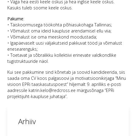
• Väga hea eesti keele oskus ja hea inglise keele oskus.
Kasuks tuleb soome keele oskus.
Pakume
:
• Täiskoormusega töökohta põhiasukohaga Tallinnas;
• Võimalust oma ideid kaupluse arendamisel ellu viia;
• Võimalust ise oma meeskond moodustada;
• Igapäevaselt uusi väljakutseid pakkuvat tööd ja võimalust
enesearenguks;
• Toetavat ja sõbralikku kollektiivi erinevate valdkondlike
tugistruktuuride näol.
Kui see pakkumine sind kõnetab ja soovid kandideerida, siis
saada oma CV koos palgasoovi ja motivatsioonikirjaga “Minu
visioon EPRi taaskasutuspoest” hiljemalt 9. aprilliks e-posti
aadressile katrin.kelo@redcross.ee märgusõnaga “EPRi
projektijuht-kaupluse juhataja”.
Arhiiv