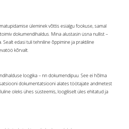
amatupidamise üleminek võttis esialgu fookuse, samal
toimiv dokumendihaldus. Mina alustasin üsna nullist –
Sealt edasi tuli tehniline õppimine ja praktiline
vatöö kõrvalt.
umendihalduse loogika – nn dokumendipuu. See ei hõlma
isatsiooni dokumentatsiooni alates töötajate andmetest
luline oleks ühes süsteemis, loogiliselt üles ehitatud ja