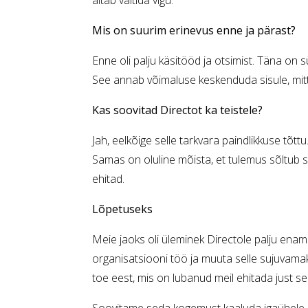
aitab vältida vigu.
Mis on suurim erinevus enne ja pärast?
Enne oli palju käsitööd ja otsimist. Täna on 
See annab võimaluse keskenduda sisule, mitt
Kas soovitad Directot ka teistele?
Jah, eelkõige selle tarkvara paindlikkuse tõt
Samas on oluline mõista, et tulemus sõltub se
ehitad.
Lõpetuseks
Meie jaoks oli üleminek Directole palju enam
organisatsiooni töö ja muuta selle sujuvam
toe eest, mis on lubanud meil ehitada just s