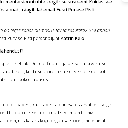
mentatsiooni ühte loogilisse süsteemi. Kuidas see
ös annab, räägib lähemalt Eesti Punase Risti
o on õiges kohas olemas, leitav ja kasutatav. See annab
esti Punase Risti personalijuht
Katrin Kelo
 lahendust?
piviisiliselt üle Directo finants- ja personaliarvestuse
vajadusest, kuid üsna kiiresti sai selgeks, et see loob
tsiooni töökorralduses.
nfot oli paberil, kaustades ja erinevates arvutites, selge
nd töötab üle Eesti, ei olnud see enam toimiv
 süsteem, mis kataks kogu organisatsiooni, mitte ainult