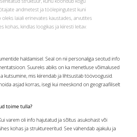
esehitatud struktuur, kuhu koondub kogu
tajate andmetest ja töölepingutest kuni
o oleks laiali erinevates kaustades, arvutites
s kohas, kindlas loogikas ja kiiresti leitav.
entide haldamisel. Seal on nii personaliga seotud info
umentatsioon. Suureks abiks on ka menetluse võimalused
tama kutsumine, mis kiirendab ja lihtsustab töövoogusid.
oida asjad korras, isegi kui meeskond on geograafiliselt
ud toime tulla?
i varem oli info hajutatud ja sõltus asukohast või
ühes kohas ja struktureeritud. See vähendab ajakulu ja