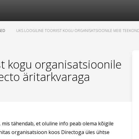
SED
UKS LOOGILINE TOORIIST KOGU ORGANISATSIOONILE MEIE TEEKON
ist kogu organisatsioonile
ecto äritarkvaraga
, mis tähendab, et oluline info peab olema kõigile
s ehitas organisatsioon koos Directoga üles ühtse