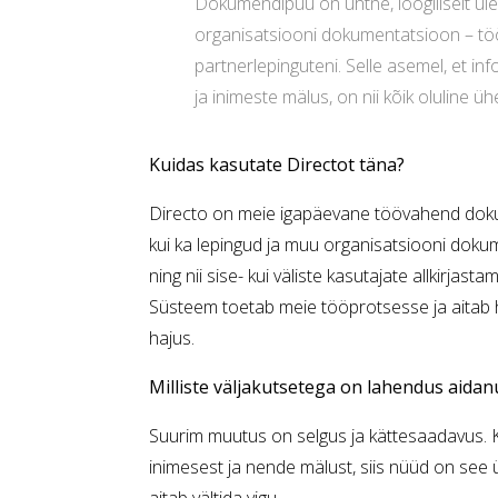
Dokumendipuu on ühtne, loogiliselt ül
organisatsiooni dokumentatsioon – töö
partnerlepinguteni. Selle asemel, et inf
ja inimeste mälus, on nii kõik oluline ühe
Kuidas kasutate Directot täna?
Directo on meie igapäevane töövahend dokum
kui ka lepingud ja muu organisatsiooni dok
ning nii sise- kui väliste kasutajate allkirjas
Süsteem toetab meie tööprotsesse ja aitab h
hajus.
Milliste väljakutsetega on lahendus aidan
Suurim muutus on selgus ja kättesaadavus. Ku
inimesest ja nende mälust, siis nüüd on see 