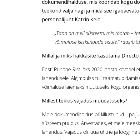
dokumendihalduse, mis koondab kogu doku
teekond välja nägi ja mida see igapäevatö
personalijuht Katrin Kelo.
„Täna on meil süsteem, mis töötab – inf
võimaluse keskenduda sisule,“ räägib
E
Millal ja miks hakkasite kasutama Directo
Eesti Punane Rist läks 2020. aasta kevadel eta
lahendusele. Algimpulss tuli raamatupidamise 
võimaluse laiemaks muutuseks kogu organisa
Millest tekkis vajadus muudatuseks?
Meie dokumendihaldus oli killustunud – palju i
süsteem puudus. Arvestades, et meie meesko
lahendus. Vajadus oli luua ühtne ja loogiline