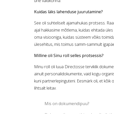
ühe valdkonna.
Kuidas läks lahenduse juurutamine?
See oli suhteliselt ajamahukas protsess. Ra
ajal hakkasime mõtlema, kuidas ehitada üles 
oma visiooniga, kuidas süsteem võiks toimida. 
ülesehitus, mis toimus samm-sammult igapäe
Milline oli Sinu roll selles protsessis?
Minu roll oli luua Directosse terviklik dok
ainult personalidokumente, vaid kogu organ
kuni partnerlepinguteni. Eesmärk oli, et kõik o
lihtsalt leitav.
Mis on dokumendipuu?