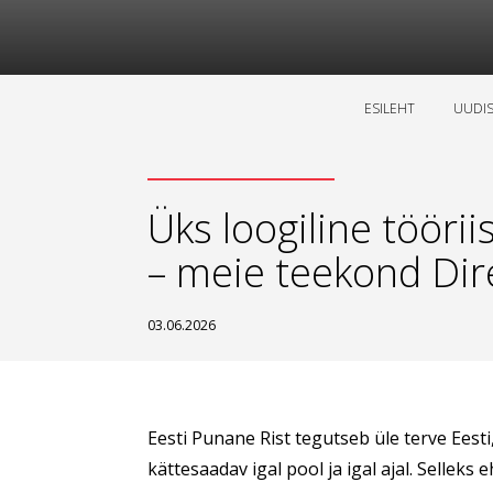
ESILEHT
UUDI
Üks loogiline tööri
– meie teekond Dir
03.06.2026
Eesti Punane Rist tegutseb üle terve Eesti
kättesaadav igal pool ja igal ajal. Sellek