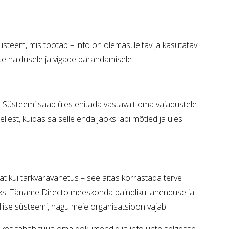
süsteem, mis töötab – info on olemas, leitav ja kasutatav.
e haldusele ja vigade parandamisele.
tu. Süsteemi saab üles ehitada vastavalt oma vajadustele.
llest, kuidas sa selle enda jaoks läbi mõtled ja üles
at kui tarkvaravahetus – see aitas korrastada terve
aks. Täname Directo meeskonda paindliku lahenduse ja
ellise süsteemi, nagu meie organisatsioon vajab.