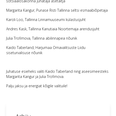
sotsiaalosakonna juhataja asetäitja
Margarita Kangur, Punase Risti Tallinna seltsi esmaabiõpetaja
Karoli Loo, Tallinna Linnamuuseumi külastusjuht
Andres Kask, Tallinna Kanutiaia Noortemaja arendusjuht
Julia Trofimova, Tallinna abilinnapea nõunik
Kaido Taberland, Harjumaa Omavalitsuste Liidu
siseturvalisuse nõunik
Juhatuse esieheks valiti Kaido Taberland ning aseesimeesteks
Margarita Kangur ja Julia Trofimova.
Palju jaksu ja energiat kõigile valituile!