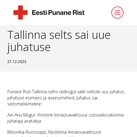
ESILEHT
UUDISED
TALLINNA SELTS SAI UUE JUHATUSE
Tallinna selts sai uue
juhatuse
21.12.2023
Punase Risti Tallinna seltsi üldkogul valiti seltsile uus juhatus,
juhatuse esimees ja aseesimehed. Juhatus sai
seitsmeliikmeline:
Airi-Anu Mugur, Kristiine linnaosavalitsuse sotsiaalosakonna
juhataja asetäitja
Moonika Roosnupp, Kesklinna linnaosavalitsuse